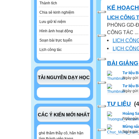
Thành tích
KẾ HOẠCH
Chia sẻ kinh nghiệm
LICH CÔNG T
Lưu giữ kỉ niệm
PHÒNG GD-Đ
Hình ảnh hoạt động
CÔNG TÁC ...
LICH CÔNG
Soạn bài trực tuyến
LỊCH CÔNG
Lịch công tác
BÀI GIẢNG
Tư liệu B
TÀI NGUYÊN DẠY HỌC
Ngày gửi
Tư liệu B
Ngày gửi
TƯ LIỆU
(4
Hoàng Sa
CÁC Ý KIẾN MỚI NHẤT
Ngày gửi:
Mừng nă
Ngày gửi:
ghé thăm thầy cô, hân hận
làm thành viên trang...